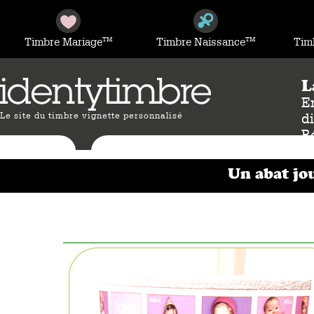
TM
TM
Timbre Mariage
Timbre Naissance
Tim
L
En
Le site du timbre vignette personnalisé
d
R
di
Un abat jo