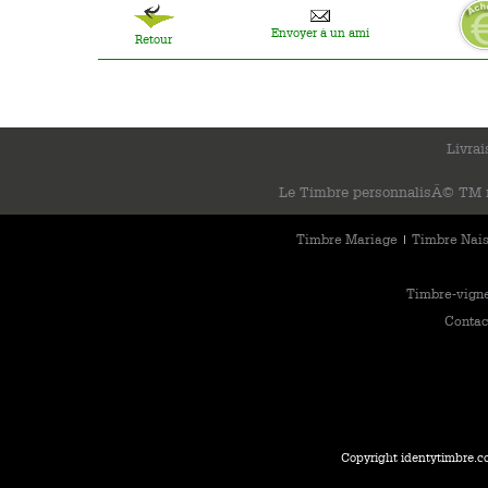
Envoyer à un ami
Retour
Livrai
Le Timbre personnalisÃ© TM ne
Timbre Mariage
Timbre Nai
|
Timbre-vigne
Contac
Copyright identytimbre.c